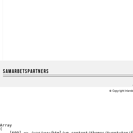
Samarbetspartners
© Copyright Inlan
Array

(

    [609] => /var/www/html/wp-content/themes/twentyten/f