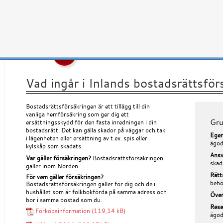
Vad ingår i Inlands bostadsrättsför
Bostadsrättsförsäkringen är ett tillägg till din
vanliga hemförsäkring som ger dig ett
Gru
ersättningsskydd för den fasta inredningen i din
bostadsrätt. Det kan gälla skador på väggar och tak
Ege
i lägenheten eller ersättning av t.ex. spis eller
ägod
kylskåp som skadats.
Ansv
Var gäller försäkringen?
Bostadsrättsförsäkringen
skad
gäller inom Norden.
Rätt
För vem gäller försäkringen?
behö
Bostadsrättsförsäkringen gäller för dig och de i
hushållet som är folkbokförda på samma adress och
Över
bor i samma bostad som du.
Rese
Förköpsinformation
ägod